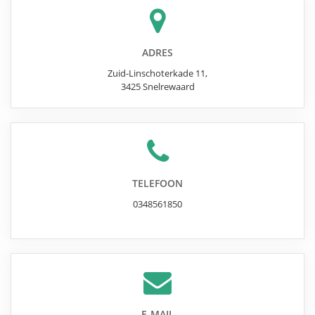
ADRES
Zuid-Linschoterkade 11
,
3425
Snelrewaard
TELEFOON
0348561850
E-MAIL