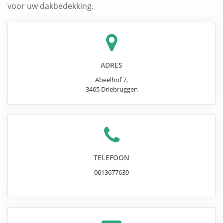
voor uw dakbedekking.
ADRES
Abeelhof 7
,
3465
Driebruggen
TELEFOON
0613677639