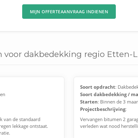
MIJN OFFERTEAANVRAAG INDIENEN
n voor dakbedekking regio Etten-
Soort opdracht
: Dakbede
nen
Soort dakbedekking / ma
Starten
: Binnen de 3 maa
Projectbeschrijving
:
ak van de standaard
Vervangen bitumen 2 garage
regen lekkage ontstaat.
verleden wat nood herstell
atie.