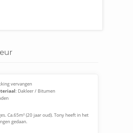
Leur
kking vervangen
teriaal
: Dakleer / Bitumen
nden
s. Ca.65m² (20 jaar oud). Tony heeft in het
ingen gedaan.