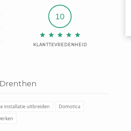
10
KLANTTEVREDENHEID
l Drenthen
 installatie uitbreiden
Domotica
werken