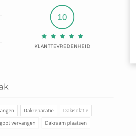
10
KLANTTEVREDENHEID
Dak
vangen
Dakreparatie
Dakisolatie
goot vervangen
Dakraam plaatsen