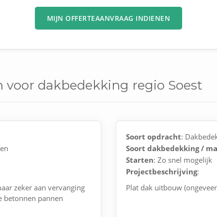
MIJN OFFERTEAANVRAAG INDIENEN
n voor dakbedekking regio Soest
Soort opdracht
: Dakbede
nen
Soort dakbedekking / ma
Starten
: Zo snel mogelijk
Projectbeschrijving
:
aar zeker aan vervanging
Plat dak uitbouw (ongevee
ode betonnen pannen