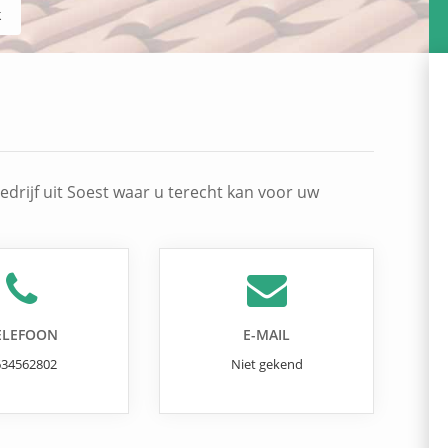
k
drijf uit Soest waar u terecht kan voor uw
ELEFOON
E-MAIL
634562802
Niet gekend