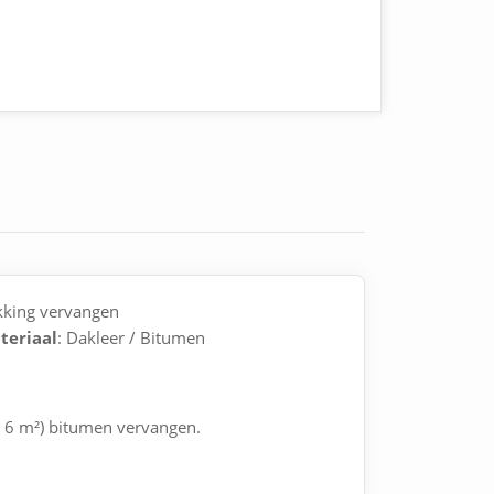
kking vervangen
teriaal
: Dakleer / Bitumen
r 6 m²) bitumen vervangen.