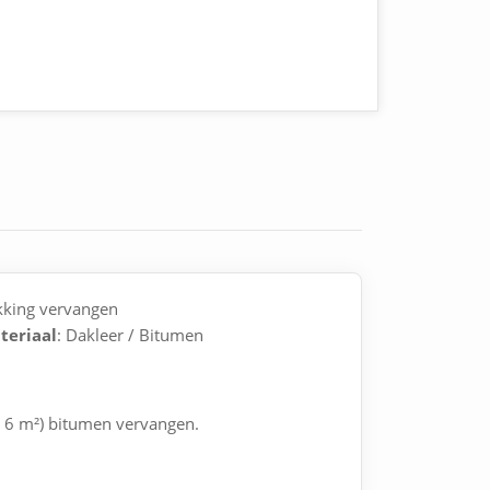
kking vervangen
teriaal
: Dakleer / Bitumen
r 6 m²) bitumen vervangen.