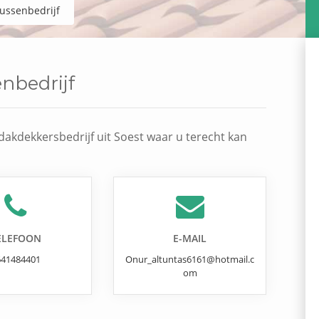
ussenbedrijf
nbedrijf
dakdekkersbedrijf uit Soest waar u terecht kan
ELEFOON
E-MAIL
641484401
Onur_altuntas6161@hotmail.c
om