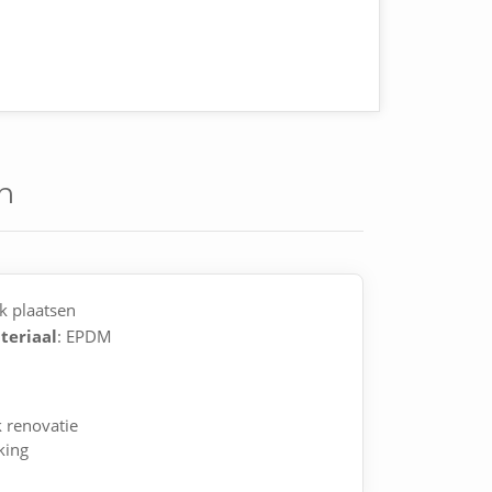
n
k plaatsen
teriaal
: EPDM
 renovatie
king