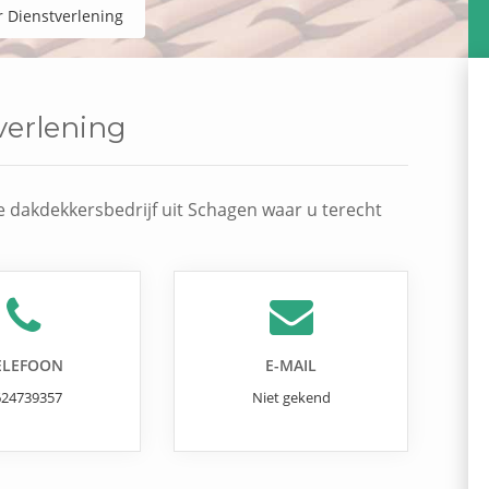
r Dienstverlening
verlening
e dakdekkersbedrijf uit Schagen waar u terecht
ELEFOON
E-MAIL
624739357
Niet gekend