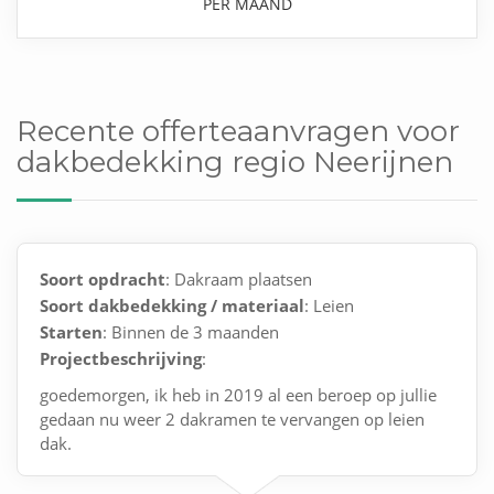
PER MAAND
Recente offerteaanvragen voor
dakbedekking regio Neerijnen
Soort opdracht
: Dakraam plaatsen
Soort dakbedekking / materiaal
: Leien
Starten
: Binnen de 3 maanden
Projectbeschrijving
:
goedemorgen, ik heb in 2019 al een beroep op jullie
gedaan nu weer 2 dakramen te vervangen op leien
dak.
werk in berkel-enschot en 2 dagen werk bel me op 06-
26722422 voor meer info