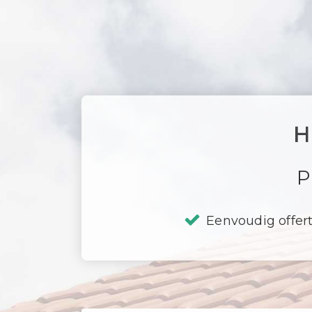
H
P
Eenvoudig offer