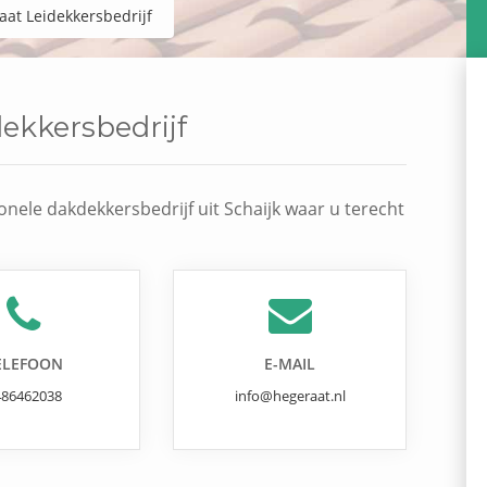
aat Leidekkersbedrijf
ekkersbedrijf
onele dakdekkersbedrijf uit Schaijk waar u terecht
ELEFOON
E-MAIL
486462038
info@hegeraat.nl