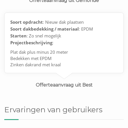
Offerteaanvraag uit Gemonde
Soort opdracht
: Nieuw dak plaatsen
Soort dakbedekking / materiaal
: EPDM
Starten
: Zo snel mogelijk
Projectbeschrijving
:
Plat dak plus minus 20 meter
Bedekken met EPDM
Zinken dakrand met kraal
In de loop van volgende week is de nieuw te bouwen
klaar voor bedekking
Offerteaanvraag uit Best
Ervaringen van gebruikers