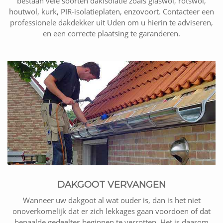
bestaan vele soorten dakisolatie zoals glaswol, rotswol,
houtwol, kurk, PIR-isolatieplaten, enzovoort. Contacteer een
professionele dakdekker uit Uden om u hierin te adviseren,
en een correcte plaatsing te garanderen.
DAKGOOT VERVANGEN
Wanneer uw dakgoot al wat ouder is, dan is het niet
onoverkomelijk dat er zich lekkages gaan voordoen of dat
bepaalde gedeeltes beginnen te verrotten. Het is daarom