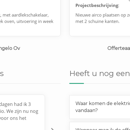
Projectbeschrijving
:
, met aardlekschakelaar,
Nieuwe airco plaatsen op z
k oven, uitvoering in week
met 2 schuine kanten.
ngelo Ov
Offerteaa
s
Heeft u nog een
Waar komen de elektrici
dagen had ik 3
vandaan?
gio. We zijn nu nog
voor ons het