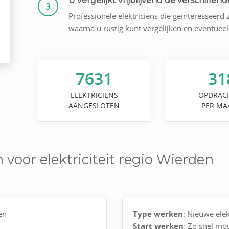
U vergelijkt vrijblijvend de verschillende
3
Professionele elektriciens die geïnteresseerd 
waarna u rustig kunt vergelijken en eventuee
7631
31
ELEKTRICIENS
OPDRAC
AANGESLOTEN
PER MA
voor elektriciteit regio Wierden
en
Type werken
: Nieuwe elek
Start werken
: Zo snel mog