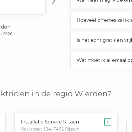
Wanneer mag ik de off
Next
Hoeveel offertes zal ik
erden
s 2026
Is het echt gratis en vri
Wat moet ik allemaal o
ektricien in de regio Wierden?
Installatie Service Rijssen
Haarstraat 124, 7462 Rijssen