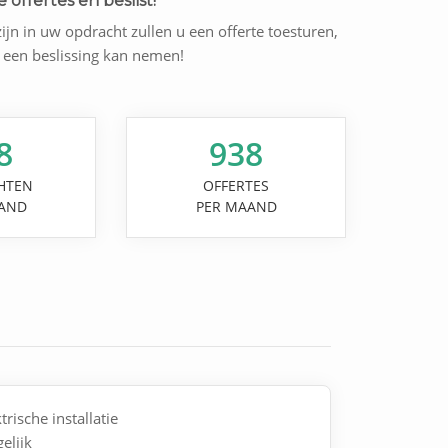
 offertes en beslist!
zijn in uw opdracht zullen u een offerte toesturen,
l een beslissing kan nemen!
8
938
HTEN
OFFERTES
AND
PER MAAND
trische installatie
elijk