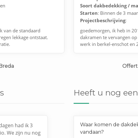
nen
Soort dakbedekking / ma
Starten
: Binnen de 3 maa
Projectbeschrijving
:
ak van de standaard
goedemorgen, ik heb in 201
regen lekkage ontstaat.
dakramen te vervangen op 
atie.
werk in berkel-enschot en
meer info
 Breda
Offer
s
Heeft u nog een
Waar komen de dakdekk
dagen had ik 3
vandaan?
gio. We zijn nu nog