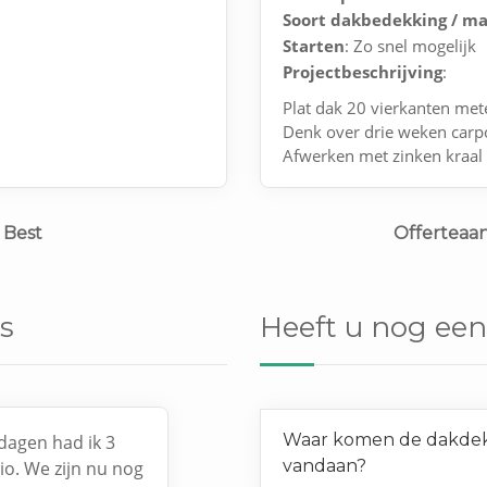
Soort dakbedekking / ma
Starten
: Zo snel mogelijk
Projectbeschrijving
:
Plat dak 20 vierkanten met
Denk over drie weken carpo
Afwerken met zinken kraal
 bouwen klaar voor
 Best
Offerteaa
s
Heeft u nog een
Waar komen de dakdekk
dagen had ik 3
vandaan?
gio. We zijn nu nog